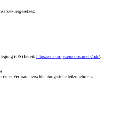
satzsteuergesetzes:
ilegung (OS) bereit:
https://ec.europa.eu/consumers/odr/
.
le
vor einer Verbraucherschlichtungsstelle teilzunehmen.