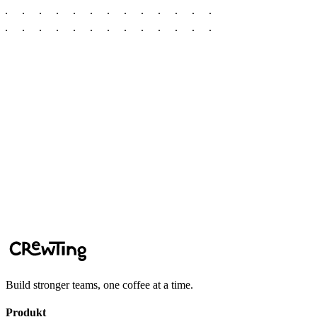
Zu Teams hinzufügen
Zu Slack hinzufügen
Demo buchen
Build stronger teams, one coffee at a time.
Produkt